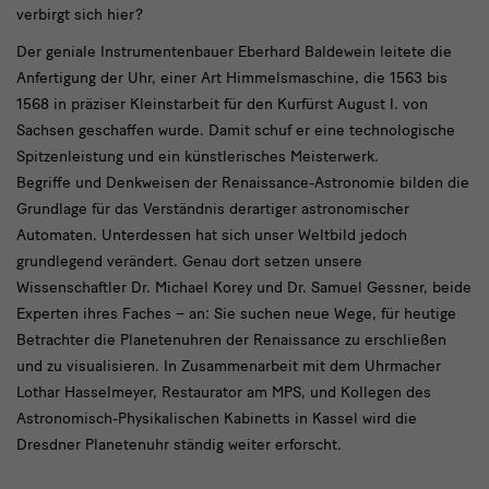
Instrumentenbauer
verbirgt sich hier?
Eberhard
Der geniale Instrumentenbauer Eberhard Baldewein leitete die
Baldewein
Anfertigung der Uhr, einer Art Himmelsmaschine, die 1563 bis
1568 in präziser Kleinstarbeit für den Kurfürst August I. von
Sachsen geschaffen wurde. Damit schuf er eine technologische
Spitzenleistung und ein künstlerisches Meisterwerk.
Begriffe und Denkweisen der Renaissance-Astronomie bilden die
Grundlage für das Verständnis derartiger astronomischer
Automaten. Unterdessen hat sich unser Weltbild jedoch
grundlegend verändert. Genau dort setzen unsere
Wissenschaftler Dr. Michael Korey und Dr. Samuel Gessner, beide
Experten ihres Faches – an: Sie suchen neue Wege, für heutige
Betrachter die Planetenuhren der Renaissance zu erschließen
und zu visualisieren. In Zusammenarbeit mit dem Uhrmacher
Lothar Hasselmeyer, Restaurator am MPS, und Kollegen des
Astronomisch-Physikalischen Kabinetts in Kassel wird die
Dresdner Planetenuhr ständig weiter erforscht.