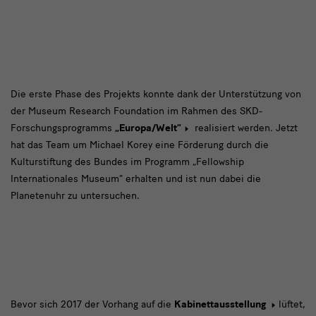
Die
Die erste Phase des Projekts konnte dank der Unterstützung von
der Museum Research Foundation im Rahmen des SKD-
erste
Forschungsprogramms
„Europa/Welt“
realisiert werden. Jetzt
Phase
hat das Team um Michael Korey eine Förderung durch die
des
Kulturstiftung des Bundes im Programm „Fellowship
Internationales Museum“ erhalten und ist nun dabei die
Projekts
Planetenuhr zu untersuchen.
Die
Bevor sich 2017 der Vorhang auf die
Kabinettausstellung
lüftet,