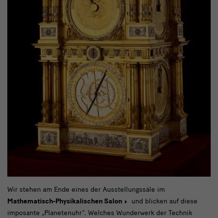
Der
Wir stehen am Ende eines der Ausstellungssäle im
Mathematisch-Physikalischen Salon
und blicken auf diese
geniale
imposante „Planetenuhr“. Welches Wunderwerk der Technik