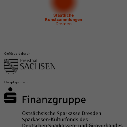
Newsletter Tourismus
Newsletter
Museum für Sächsische Volkskunst
Staatliche
Kunstsammlungen
Dresden
Gebäude,
Museen
Gefördert durch
und
Institutionen
Hauptsponsor