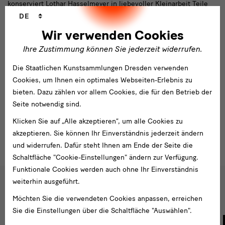
konserviert Lothar Hasselmeyer in liebevoller Kleinarbeit Teile
komplizierteste
Sprachwechsler
der „kompliziertesten Maschine der Renaissance“. Wir haben ihn
DE
Maschine
in der Restaurierungswerkstatt besucht. Heute steht die
Wir verwenden Cookies
der
sogenannte Mond-Anzeige im Mittelpunkt. Im letzten Jahr hat
Ihre Zustimmung können Sie jederzeit widerrufen.
Herr Hasselmeyer das Werk, das die Mondbewegung am Himmel
Renaissance
genau nachbildet, auseinander genommen. Dabei wurden die
Die Staatlichen Kunstsammlungen Dresden verwenden
Einzelteile sorgfältigst untersucht, behutsam gereinigt und
Cookies, um Ihnen ein optimales Webseiten-Erlebnis zu
schließlich mit einer Wachsschicht versehen. Nach Monaten
bieten. Dazu zählen vor allem Cookies, die für den Betrieb der
mühevoller Arbeit liegen hier die Teile. Das Bild zeigt allerdings
Seite notwendig sind.
nur eines von insgesamt neun der geordneten Kästchen – allein
Klicken Sie auf „Alle akzeptieren“, um alle Cookies zu
für das Werk der Mond-Anzeige!
akzeptieren. Sie können Ihr Einverständnis jederzeit ändern
und widerrufen. Dafür steht Ihnen am Ende der Seite die
Schaltfläche "Cookie-Einstellungen" ändern zur Verfügung.
Funktionale Cookies werden auch ohne Ihr Einverständnis
weiterhin ausgeführt.
Impressionen
Möchten Sie die verwendeten Cookies anpassen, erreichen
Sie die Einstellungen über die Schaltfläche "Auswählen".