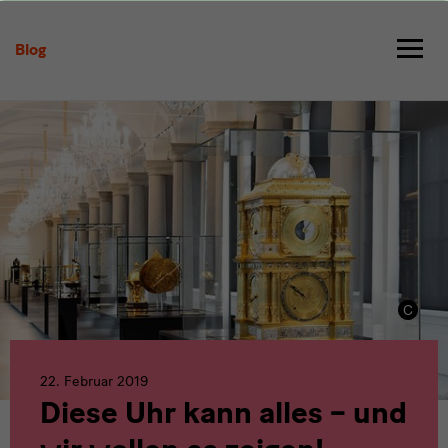
Diese
Uhr
Blog
kann
alles
–
und
wir
wollen
es
zeigen!
22. Februar 2019
Diese Uhr kann alles – und