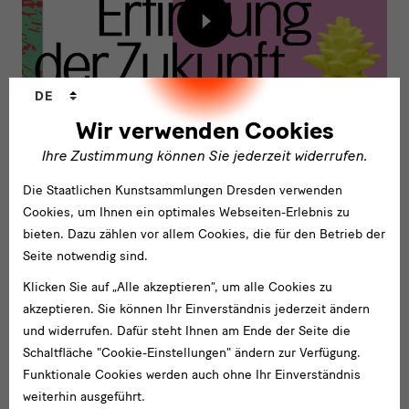
in
Inhalt
der
von
Stadt
externem
Sprachwechsler
Anbieter
von
DE
laden
Morgen
Wir verwenden Cookies
Zukunftsforum | Leben in der Stadt von Morgen
Ihre Zustimmung können Sie jederzeit widerrufen.
Die Staatlichen Kunstsammlungen Dresden verwenden
Cookies, um Ihnen ein optimales Webseiten-Erlebnis zu
bieten. Dazu zählen vor allem Cookies, die für den Betrieb der
Seite notwendig sind.
Zukunft
Klicken Sie auf „Alle akzeptieren“, um alle Cookies zu
Eine Veranstaltung im Rahmen der Ausstellung
"Die Erfindung
akzeptieren. Sie können Ihr Einverständnis jederzeit ändern
der Zukunft"
(10.05.—03.11.2019 im Japanischen Palais, Dresden)
und widerrufen. Dafür steht Ihnen am Ende der Seite die
Schaltfläche "Cookie-Einstellungen" ändern zur Verfügung.
Zur Ausstellung
Funktionale Cookies werden auch ohne Ihr Einverständnis
weiterhin ausgeführt.