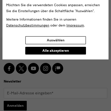
Möchten Sie die verwendeten Cookies anpassen, erreichen
Sie die Einstellungen über die Schaltfläche "Auswählen".
Toller
Weitere Informationen finden Sie in unseren
589
Datenschutzbestimmungen
oder dem
Impressum
.
Beitrag!
Auswählen
Social
Alle akzeptieren
Folgen Sie uns
Media
und
Facebook
X
Youtube
Instagram
SKD
Blog
Newsletter
Newsletter
E-
Mail-
Adresse
Anmelden
eingeben*