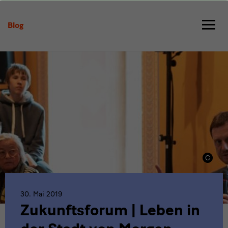
Zukunftsforum
|
Blog
Leben
in
der
Stadt
von
Morgen
30. Mai 2019
Zukunftsforum | Leben in