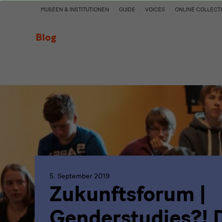
Zukunftsforum
MUSEEN & INSTITUTIONEN
GUIDE
VOICES
ONLINE COLLECT
|
Blog
Genderstudies?!
Die
vielfältige
Gesellschaft
gestern,
heute,
5. September 2019
Zukunftsforum |
morgen
Genderstudies?! 