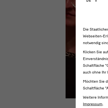
DE
|
Eine
Welt
Die Staatlich
ohne
Webseiten-Erle
Müll
notwendig sind
Klicken Sie au
und
Einverständnis
Wachstum
Schaltfläche "
auch ohne Ihr 
Möchten Sie d
Schaltfläche "
Weitere Infor
Zukunf
Impressum
.