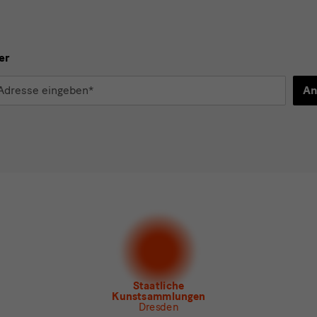
er
An
d
n*
stimme der
Datenschutzerklärung
zu.*
en Sie mindestens einen Newsletter aus.
 gern folgende
Newsletter
abonnieren*
letter
der Staatlichen Kunstsammlungen Dresden
letter
des Albertinum
letter Tourismus
letter
Museum für Sächsische Volkskunst
Staatliche
Kunstsammlungen
Dresden