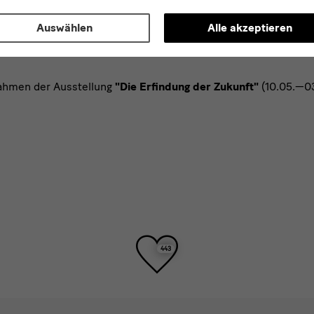
Auswählen
Alle akzeptieren
Rahmen der Ausstellung
"Die Erfindung der Zukunft"
(10.05.—0
Toller
443
Beitrag!