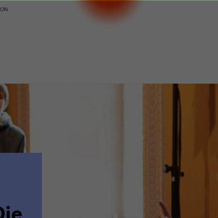
ION
Die