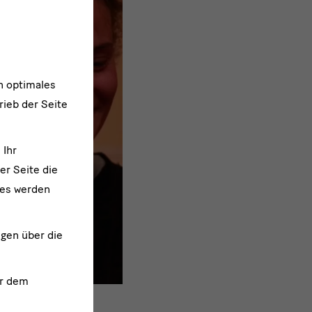
n optimales
rieb der Seite
 Ihr
er Seite die
ies werden
ngen über die
r dem
 morgen