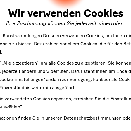
Wir verwenden Cookies
Ihre Zustimmung können Sie jederzeit widerrufen.
en Kunstsammlungen Dresden verwenden Cookies, um Ihnen ei
bnis zu bieten. Dazu zählen vor allem Cookies, die für den Bet
.
Inhalt
von
f „Alle akzeptieren“, um alle Cookies zu akzeptieren. Sie können
externem
 jederzeit ändern und widerrufen. Dafür steht Ihnen am Ende d
Anbieter
?
Cookie-Einstellungen" ändern zur Verfügung. Funktionale Cook
laden
Einverständnis weiterhin ausgeführt.
ie verwendeten Cookies anpassen, erreichen Sie die Einstellu
Auswählen".
mationen finden Sie in unseren
Datenschutzbestimmungen
ode
tsforum: Genderstudies?! Die vielfältige Gesellschaft gestern, heute,