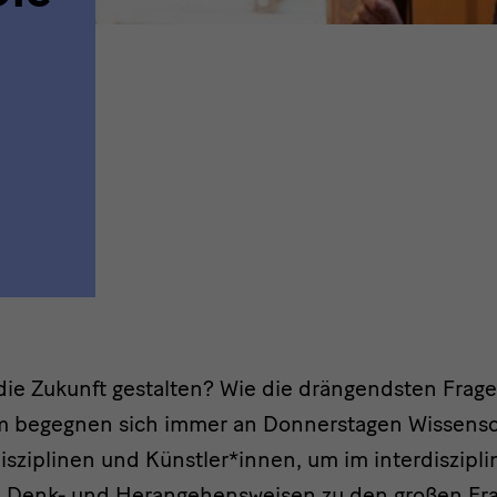
 die Zukunft gestalten? Wie die drängendsten Fra
m begegnen sich immer an Donnerstagen Wissensc
isziplinen und Künstler*innen, um im interdiszipl
Denk- und Herangehensweisen zu den großen Frag