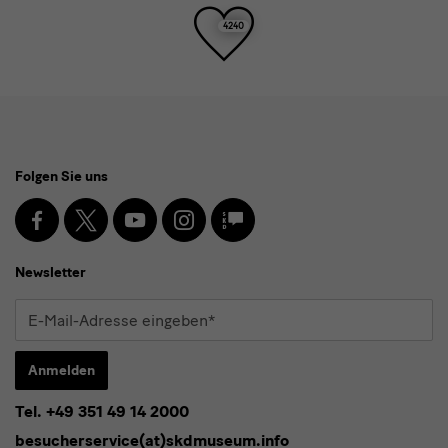
Toller
4240
Beitrag!
Social
Folgen Sie uns
Media
und
Facebook
X
Youtube
Instagram
SKD
Blog
Newsletter
Newsletter
E-
Mail-
Adresse
Anmelden
eingeben*
Tel. +49 351 49 14 2000
* Pflichtfeld
besucherservice(at)skdmuseum.info