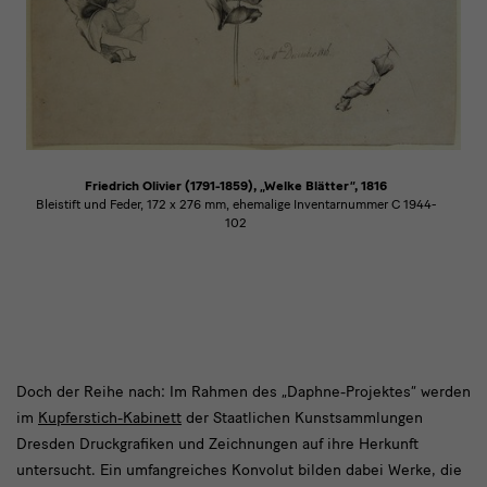
Friedrich Olivier (1791-1859), „Welke Blätter“, 1816
Bleistift und Feder, 172 x 276 mm, ehemalige Inventarnummer C 1944-
102
Doch
Doch der Reihe nach: Im Rahmen des „Daphne-Projektes“ werden
im
Kupferstich-Kabinett
der Staatlichen Kunstsammlungen
der
Dresden Druckgrafiken und Zeichnungen auf ihre Herkunft
Reihe
untersucht. Ein umfangreiches Konvolut bilden dabei Werke, die