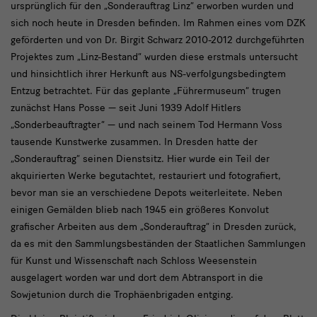
nach:
ursprünglich für den „Sonderauftrag Linz“ erworben wurden und
sich noch heute in Dresden befinden. Im Rahmen eines vom DZK
geförderten und von Dr. Birgit Schwarz 2010-2012 durchgeführten
Projektes zum „Linz-Bestand“ wurden diese erstmals untersucht
und hinsichtlich ihrer Herkunft aus NS-verfolgungsbedingtem
Entzug betrachtet. Für das geplante „Führermuseum“ trugen
zunächst Hans Posse — seit Juni 1939 Adolf Hitlers
„Sonderbeauftragter“ — und nach seinem Tod Hermann Voss
tausende Kunstwerke zusammen. In Dresden hatte der
„Sonderauftrag“ seinen Dienstsitz. Hier wurde ein Teil der
akquirierten Werke begutachtet, restauriert und fotografiert,
bevor man sie an verschiedene Depots weiterleitete. Neben
einigen Gemälden blieb nach 1945 ein größeres Konvolut
grafischer Arbeiten aus dem „Sonderauftrag“ in Dresden zurück,
da es mit den Sammlungsbeständen der Staatlichen Sammlungen
für Kunst und Wissenschaft nach Schloss Weesenstein
ausgelagert worden war und dort dem Abtransport in die
Sowjetunion durch die Trophäenbrigaden entging.