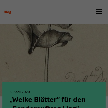
„Welke
Blätter“
Blog
für
den
„Sonderauftrag
Linz“
8. April 2020
„Welke Blätter“ für den