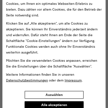
Cookies, um Ihnen ein optimales Webseiten-Erlebnis zu
bieten. Dazu zählen vor allem Cookies, die für den Betrieb der
Seite notwendig sind.
Klicken Sie auf „Alle akzeptieren“, um alle Cookies zu
Weitere
Weitere Nachforschungen ergaben, dass sie zuvor am 28. April
akzeptieren. Sie können Ihr Einverständnis jederzeit ändern
1939 auf einer Auktion beim Kunstantiquariat C.G. Boerner in
Nachforschungen
und widerrufen. Dafür steht Ihnen am Ende der Seite die
Leipzig angeboten wurde. Der verschlüsselte Einlieferername zu
Schaltfläche "Cookie-Einstellungen" ändern zur Verfügung.
ergaben
der Zeichnung lautete „Besitz W (118)“.
Funktionale Cookies werden auch ohne Ihr Einverständnis
weiterhin ausgeführt.
Möchten Sie die verwendeten Cookies anpassen, erreichen
Sie die Einstellungen über die Schaltfläche "Auswählen".
Bild
Auszüge aus dem Auktionskatalog Nr. 201 des Kunstantiquariats C.
Weitere Informationen finden Sie in unseren
3
G. Boerner, Leipzig, 28.4.1939
Datenschutzbestimmungen
oder dem
Impressum
.
Auswählen
Alle akzeptieren