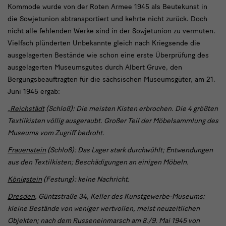
Kunstgewerbemuseum
Kommode wurde von der Roten Armee 1945 als Beutekunst in
die Sowjetunion abtransportiert und kehrte nicht zurück. Doch
nicht alle fehlenden Werke sind in der Sowjetunion zu vermuten.
Vielfach plünderten Unbekannte gleich nach Kriegsende die
ausgelagerten Bestände wie schon eine erste Überprüfung des
ausgelagerten Museumsgutes durch Albert Gruve, den
Bergungsbeauftragten für die sächsischen Museumsgüter, am 21.
Juni 1945 ergab:
„
Reichstädt
(Schloß): Die meisten Kisten erbrochen. Die 4 größten
Textilkisten völlig ausgeraubt. Großer Teil der Möbelsammlung des
Museums vom Zugriff bedroht.
Frauenstein
(Schloß): Das Lager stark durchwühlt; Entwendungen
aus den Textilkisten; Beschädigungen an einigen Möbeln.
Königstein
(Festung): keine Nachricht.
Dresden
, Güntzstraße 34, Keller des Kunstgewerbe-Museums:
kleine Bestände von weniger wertvollen, meist neuzeitlichen
Objekten; nach dem Russeneinmarsch am 8./9. Mai 1945 von