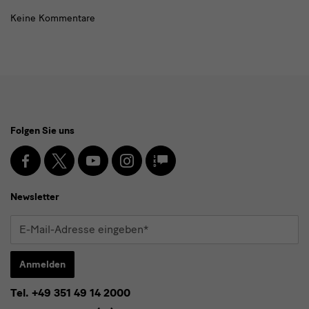
Keine Kommentare
Social
Folgen Sie uns
Media
und
Facebook
X
Youtube
Instagram
SKD
Blog
Newsletter
Newsletter
E-
Mail-
Adresse
Anmelden
eingeben*
Tel. +49 351 49 14 2000
* Pflichtfeld