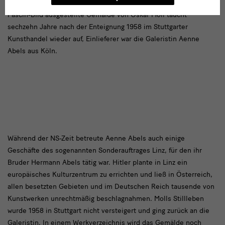
heute in Privatbesitz in Chicago. Das 1929 zusammen mit dem
Pascin-Bild ausgestellte Gemälde von Oskar Moll taucht
sechzehn Jahre nach der Enteignung 1958 im Stuttgarter
Kunsthandel wieder auf, Einlieferer war die Galeristin Aenne
Abels aus Köln.
Während
Während der NS-Zeit betreute Aenne Abels auch einige
Geschäfte des sogenannten Sonderauftrages Linz, für den ihr
der
Bruder Hermann Abels tätig war. Hitler plante in Linz ein
NS-
europäisches Kulturzentrum zu errichten und ließ in Österreich,
Zeit
allen besetzten Gebieten und im Deutschen Reich tausende von
Kunstwerken unrechtmäßig beschlagnahmen. Molls Stillleben
wurde 1958 in Stuttgart nicht versteigert und ging zurück an die
Galeristin. In einem Werkverzeichnis wird das Gemälde noch