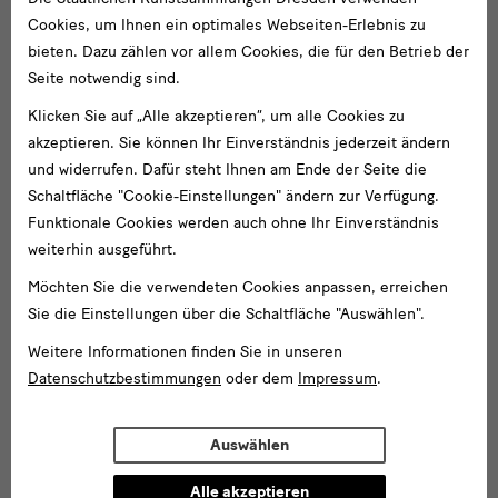
Cookies, um Ihnen ein optimales Webseiten-Erlebnis zu
bieten. Dazu zählen vor allem Cookies, die für den Betrieb der
Seite notwendig sind.
Klicken Sie auf „Alle akzeptieren“, um alle Cookies zu
akzeptieren. Sie können Ihr Einverständnis jederzeit ändern
und widerrufen. Dafür steht Ihnen am Ende der Seite die
Schaltfläche "Cookie-Einstellungen" ändern zur Verfügung.
Funktionale Cookies werden auch ohne Ihr Einverständnis
Oskar Moll, „Stillleben mit Krügen, Früchten und Blumen“, um 1917, Öl
weiterhin ausgeführt.
auf Leinwand, Verbleib unbekannt
Von
Möchten Sie die verwendeten Cookies anpassen, erreichen
Von all den weiteren, im Gedächtnisprotokoll von Emmy Mraczek
Sie die Einstellungen über die Schaltfläche "Auswählen".
und im Testament der Wollfs aufgeführten Kunstwerken ist einzig
all
der Verbleib eines Gemäldes von Jules Pascin bekannt, das
Weitere Informationen finden Sie in unseren
den
Hildebrand Gurlitt unter Wert für 600 Reichsmark 1935 von
Datenschutzbestimmungen
oder dem
Impressum
.
weiteren,
Julius Ferdinand Wollf übernahm. Das Bild wurde 1945 von den
Monuments Men – einer Abteilung der US Army zum Schutz der
Auswählen
Kulturgüter während und nach dem Zweiten Weltkrieg –
in
Schloss Aschbach / Oberfranken entdeckt und befindet sich
Alle akzeptieren