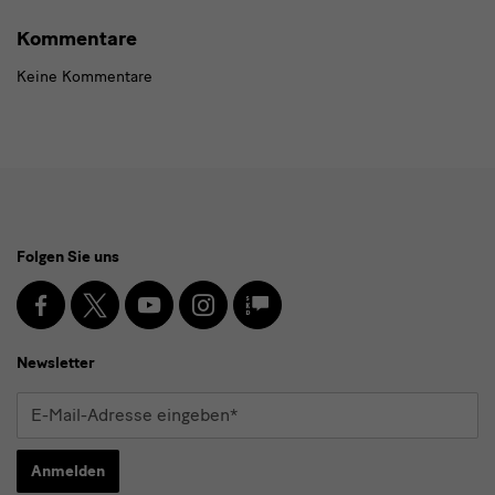
Kommentare
Keine Kommentare
Social
Folgen Sie uns
Media
und
Facebook
X
Youtube
Instagram
SKD
Blog
Newsletter
Newsletter
E-
Mail-
Adresse
Anmelden
eingeben*