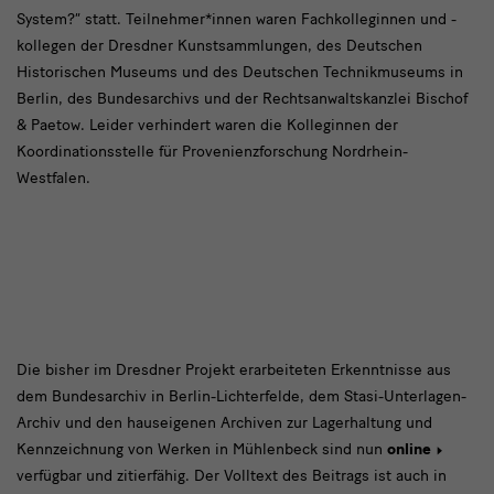
Juni
System?“ statt. Teilnehmer*innen waren Fachkolleginnen und -
2025
kollegen der Dresdner Kunstsammlungen, des Deutschen
fand
Historischen Museums und des Deutschen Technikmuseums in
Berlin, des Bundesarchivs und der Rechtsanwaltskanzlei Bischof
& Paetow. Leider verhindert waren die Kolleginnen der
Koordinationsstelle für Provenienzforschung Nordrhein-
Westfalen.
Die
Die bisher im Dresdner Projekt erarbeiteten Erkenntnisse aus
dem Bundesarchiv in Berlin-Lichterfelde, dem Stasi-Unterlagen-
bisher
Archiv und den hauseigenen Archiven zur Lagerhaltung und
im
Kennzeichnung von Werken in Mühlenbeck sind nun
online
Dresdner
verfügbar und zitierfähig. Der Volltext des Beitrags ist auch in