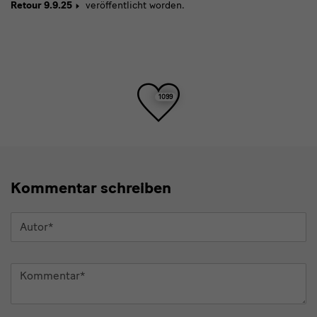
Retour 9.9.25
veröffentlicht worden.
Projekt
Toller
1099
Beitrag!
Kommentar schreiben
Autor
*
Kommentar
*