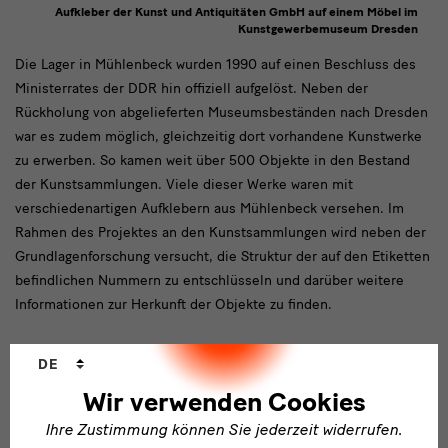
Aufkleber der Kunst und Antiquitäten GmbH auf einem Möbel im
Kunstgewerbemuseum Dresden
Die
Die Lager in Mühlenbeck wurden 1990 auf einen Beschluss des
Ministerrates der DDR hin offiziell aufgelöst. Neben der
Lager
Rückholung von abgelieferten Museumsbeständen nach Dresden
in
war es zudem möglich, gleichzeitig dort vorhandene Kunstwerke
Mühlenbeck
zu erwerben. So kamen weit über 500 Objekte in den Bestand
der Kunstsammlungen. Viele dieser Werke waren mit
verschiedenartigen Aufklebern aus Mühlenbeck versehen. Im
Rahmen des Projektes an den Kunstsammlungen wird neben der
Grundlagenforschung versucht, die Struktur der auf den Etiketten
befindlichen Nummern zu entschlüsseln und darüber weitere
Informationen zur Herkunft der Objekte zu finden.
Sprachwechsler
DE
Wir verwenden Cookies
Bild
Ihre Zustimmung können Sie jederzeit widerrufen.