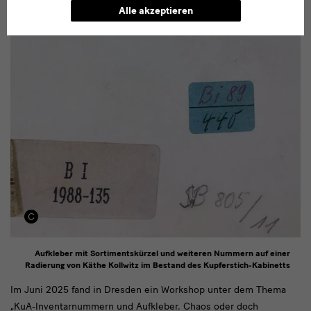
Alle akzeptieren
Aufkleber mit Sortimentskürzel und weiteren Nummern auf einer
Radierung von Käthe Kollwitz im Bestand des Kupferstich-Kabinetts
Im
Im Juni 2025 fand in Dresden ein Workshop unter dem Thema
„KuA-Inventarnummern und Aufkleber. Chaos oder doch